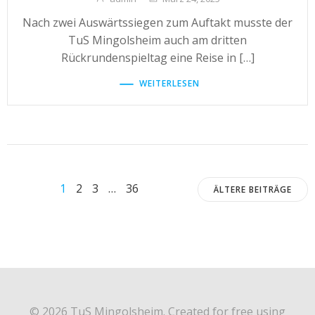
Nach zwei Auswärtssiegen zum Auftakt musste der
TuS Mingolsheim auch am dritten
Rückrundenspieltag eine Reise in […]
WEITERLESEN
Posts
Posts
Page
Page
Page
Page
1
2
3
…
36
ÄLTERE BEITRÄGE
navigation
navigati
© 2026 TuS Mingolsheim. Created for free using