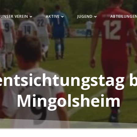
UNSER VEREIN
AKTIVE
JUGEND
ABTEILUNGE
entsichtungstag 
Mingolsheim