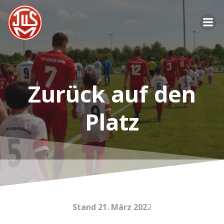
Zum
Inhalt
springen
Zurück auf den
Platz
Stand 21. März 202
2