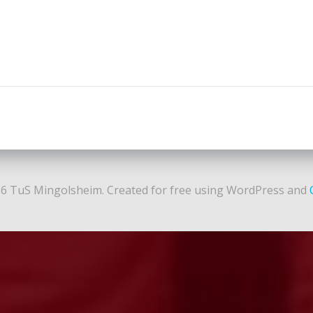
Post
navigation
6 TuS Mingolsheim. Created for free using WordPress and