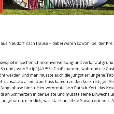
us Neudorf nach Hause – dabei wären sowohl bei der Kreisl
nsivspiel in Sachen Chancenverwertung und verlor aufgrund e
8.) und Justin Stripf (49./53.) Großchancen, während die Gas
rönt werden und man musste auch die jüngst errungene Ta
ga Bruchsal. Zu allem Überfluss kamen zu den kurzfristigen
fangsphase hinzu. Hier verdrehte sich Patrick Kerti das Kn
di an Schmerzen in der Leiste und musste seine Einwechslun
angehören, merklich, was stark an letzte Saison erinnert. 