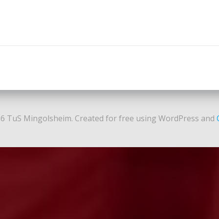
Post
navigation
6 TuS Mingolsheim. Created for free using WordPress and