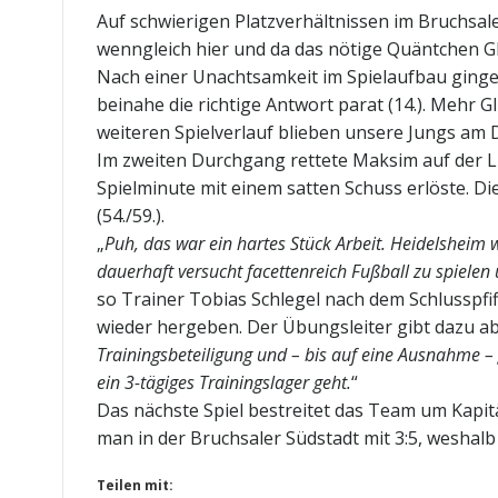
Auf schwierigen Platzverhältnissen im Bruchsale
wenngleich hier und da das nötige Quäntchen G
Nach einer Unachtsamkeit im Spielaufbau ginge
beinahe die richtige Antwort parat (14.). Mehr G
weiteren Spielverlauf blieben unsere Jungs am 
Im zweiten Durchgang rettete Maksim auf der Li
Spielminute mit einem satten Schuss erlöste. Di
(54./59.).
„
Puh, das war ein hartes Stück Arbeit. Heidelsheim
dauerhaft versucht facettenreich Fußball zu spielen
so Trainer Tobias Schlegel nach dem Schlusspfi
wieder hergeben. Der Übungsleiter gibt dazu ab
Trainingsbeteiligung und – bis auf eine Ausnahme 
ein 3-tägiges Trainingslager geht.
“
Das nächste Spiel bestreitet das Team um Kapi
man in der Bruchsaler Südstadt mit 3:5, weshal
Teilen mit: