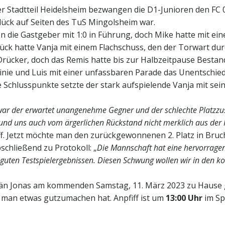
r Stadtteil Heidelsheim bezwangen die D1-Junioren den FC 07 
lück auf Seiten des TuS Mingolsheim war.
n die Gastgeber mit 1:0 in Führung, doch Mike hatte mit e
lück hatte Vanja mit einem Flachschuss, den der Torwart durc
Drücker, doch das Remis hatte bis zur Halbzeitpause Bestan
nie und Luis mit einer unfassbaren Parade das Unentschiede
e Schlusspunkte setzte der stark aufspielende Vanja mit sei
 war der erwartet unangenehme Gegner und der schlechte Platzzu
 und uns auch vom ärgerlichen Rückstand nicht merklich aus der R
ff. Jetzt möchte man den zurückgewonnenen 2. Platz in Bruch
schließend zu Protokoll: „
Die Mannschaft hat eine hervorragen
– guten Testspielergebnissen. Diesen Schwung wollen wir in d
tän Jonas am kommenden Samstag, 11. März 2023 zu Hause g
b man etwas gutzumachen hat. Anpfiff ist um
13:00 Uhr
im Sp