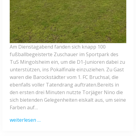
Am Dienstagabend fanden sich knapp 100
fußballbegeisterte Zuschauer im Sportpark des
TuS Mingolsheim ein, um die D1-Junioren dabei zu
unterstützen, ins Pokalfinale einzuziehen. Zu Gast
waren die Barockstädter vom 1. FC Bruchsal, die
ebenfalls voller Tatendrang auftraten.Bereits in
den ersten drei Minuten nutzte Torjäger Nino die
sich bietenden Gelegenheiten eiskalt aus, um seine
Farben auf…
weiterlesen …