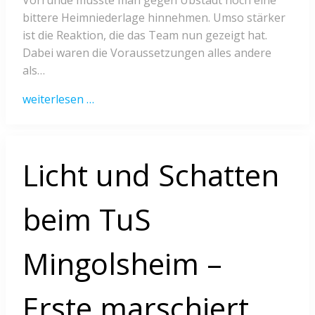
Vorrunde musste man gegen Ubstadt noch eine
bittere Heimniederlage hinnehmen. Umso stärker
ist die Reaktion, die das Team nun gezeigt hat.
Dabei waren die Voraussetzungen alles andere
als…
weiterlesen …
Licht und Schatten
beim TuS
Mingolsheim –
Erste marschiert,