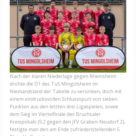
Nach der klaren Niederlage gegen Rheinsheim
drohte die D1 des TuS Mingolsheim im
Niemandsland der Tabelle zu versinken, doch mit
einem eindrucksvollen Schlussspurt von sieben
Punkten aus den letzten drei Ligaspielen, sowie
dem Sieg im Viertelfinale des Bruchsaler
Kreispokals (5:2 gegen den JFV Graben-Neudorf 2),
festigte man den am Ende zufriedenstellenden 5.