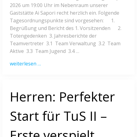
2026 um 19:00 Uhr im Nebenraum unserer
Gaststätte Ai Sapori recht herzlich ein. Folgende
Tagesordnungspunkte sind vorgesehen: 1.
Begrüßung und Bericht des 1. Vorsitzenden 2.
Totengedenken 3. Jahresberichte der
Teamvertreter 3.1 Team Verwaltung 3.2 Team
Aktive 3.3 Team Jugend 3.4 …
weiterlesen …
Herren: Perfekter
Start für TuS II –
Erste verspielt