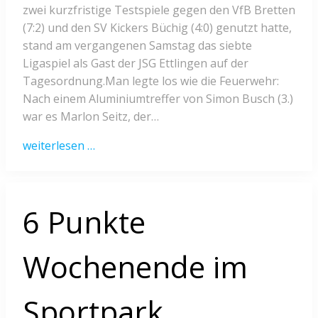
zwei kurzfristige Testspiele gegen den VfB Bretten
(7:2) und den SV Kickers Büchig (4:0) genutzt hatte,
stand am vergangenen Samstag das siebte
Ligaspiel als Gast der JSG Ettlingen auf der
Tagesordnung.Man legte los wie die Feuerwehr:
Nach einem Aluminiumtreffer von Simon Busch (3.)
war es Marlon Seitz, der…
weiterlesen …
6 Punkte
Wochenende im
Sportpark