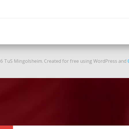
Post
navigation
6 TuS Mingolsheim. Created for free using WordPress and