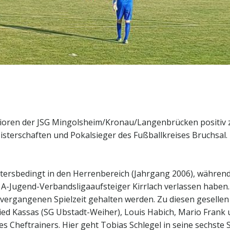
nioren der JSG Mingolsheim/Kronau/Langenbrücken positiv z
isterschaften und Pokalsieger des Fußballkreises Bruchsal.
h altersbedingt in den Herrenbereich (Jahrgang 2006), währ
g A-Jugend-Verbandsligaaufsteiger Kirrlach verlassen haben.
vergangenen Spielzeit gehalten werden. Zu diesen gesellen s
d Kassas (SG Ubstadt-Weiher), Louis Habich, Mario Frank u
des Cheftrainers. Hier geht Tobias Schlegel in seine sechste