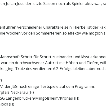
n Julian Just, der letzte Saison noch als Spieler aktiv war
ühren verschiedener Charaktere sein. Hierbei ist der Faktor
 die Wochen vor den Sommerferien so effektiv wie möglich zu
annschaft Schritt für Schritt zueinander und lässt erkenne
:3) war ein durchwachsener Auftritt mit Höhen und Tiefen, 
 ging. Trotz des verdienten 6:2-Erfolgs bleiben aber noch ei
n?
A1 der JSG noch einige Testspiele auf dem Programm:
urpfalz Neckarau (H)
der JSG Langenbrücken/Mingolsheim/Kronau (H)
ßloch (H)