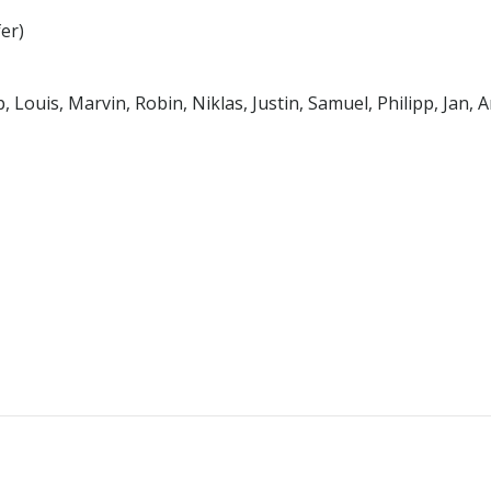
fer)
ip, Louis, Marvin, Robin, Niklas, Justin, Samuel, Philipp, Jan, 
Post
navigation