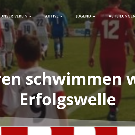
UNSER VEREIN
AKTIVE
JUGEND
ABTEILUNGE
ren schwimmen w
Erfolgswelle