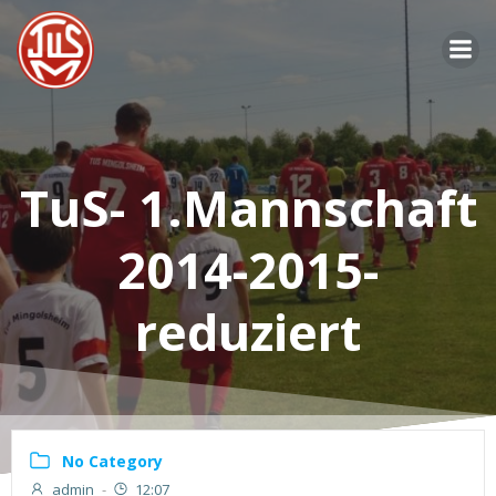
Zum
Inhalt
springen
TuS- 1.Mannschaft
2014-2015-
reduziert
No Category
admin
-
12:07