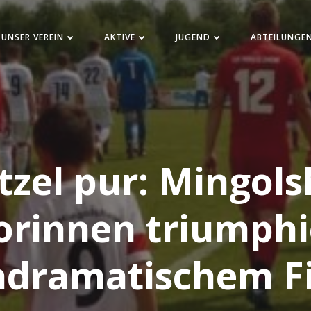
UNSER VEREIN
AKTIVE
JUGEND
ABTEILUNGE
tzel pur: Mingols
orinnen triumph
dramatischem F