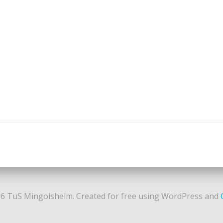
Post
navigation
6 TuS Mingolsheim. Created for free using WordPress and