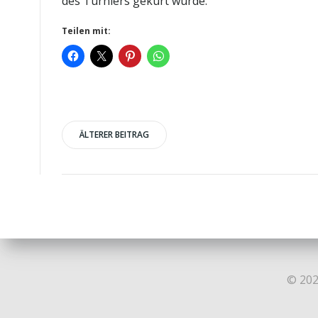
des Turniers gekürt wurde.
Teilen mit:
Post
ÄLTERER BEITRAG
navigation
© 202