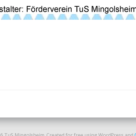
Post
navigation
6 TuS Mingolsheim. Created for free using WordPress and