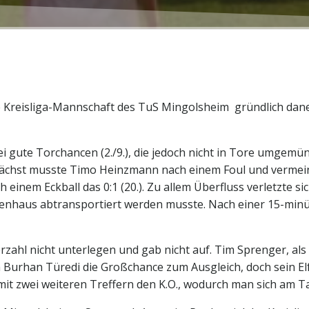
ie Kreisliga-Mannschaft des TuS Mingolsheim gründlich dan
i gute Torchancen (2./9.), die jedoch nicht in Tore umgemü
nächst musste Timo Heinzmann nach einem Foul und vermein
 einem Eckball das 0:1 (20.). Zu allem Überfluss verletzte 
ankenhaus abtransportiert werden musste. Nach einer 15-mi
ahl nicht unterlegen und gab nicht auf. Tim Sprenger, als u
 Burhan Türedi die Großchance zum Ausgleich, doch sein El
t zwei weiteren Treffern den K.O., wodurch man sich am Ta