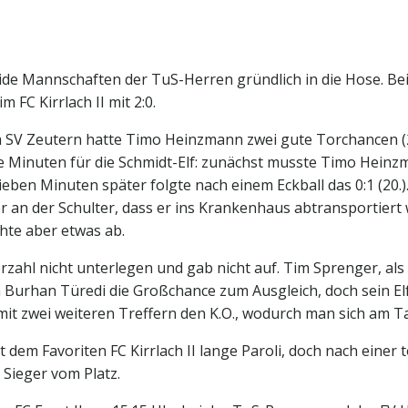
eide Mannschaften der TuS-Herren gründlich in die Hose. Bei
m FC Kirrlach II mit 2:0.
 SV Zeutern hatte Timo Heinzmann zwei gute Torchancen (2.
 Minuten für die Schmidt-Elf: zunächst musste Timo Heinz
eben Minuten später folgte nach einem Eckball das 0:1 (20.)
r an der Schulter, dass er ins Krankenhaus abtransportier
hte aber etwas ab.
ahl nicht unterlegen und gab nicht auf. Tim Sprenger, als u
 Burhan Türedi die Großchance zum Ausgleich, doch sein El
t zwei weiteren Treffern den K.O., wodurch man sich am Ta
em Favoriten FC Kirrlach II lange Paroli, doch nach einer t
Sieger vom Platz.