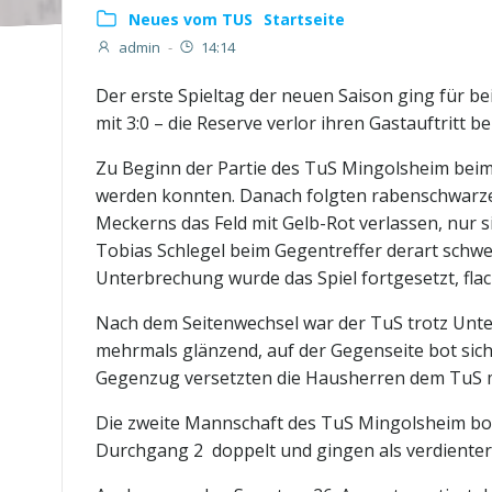
Neues vom TUS
Startseite
admin
-
14:14
Der erste Spieltag der neuen Saison ging für b
mit 3:0 – die Reserve verlor ihren Gastauftritt bei
Zu Beginn der Partie des TuS Mingolsheim beim
werden konnten. Danach folgten rabenschwarze
Meckerns das Feld mit Gelb-Rot verlassen, nur si
Tobias Schlegel beim Gegentreffer derart schwe
Unterbrechung wurde das Spiel fortgesetzt, flac
Nach dem Seitenwechsel war der TuS trotz Unterz
mehrmals glänzend, auf der Gegenseite bot sich
Gegenzug versetzten die Hausherren dem TuS mi
Die zweite Mannschaft des TuS Mingolsheim bot d
Durchgang 2 doppelt und gingen als verdienter 