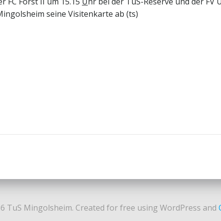
r FC Forst II um 15.15
U
hr bei der TuS-Reserve und der FV 
ngolsheim seine Visitenkarte ab (ts)
Post
navigation
6 TuS Mingolsheim. Created for free using WordPress and