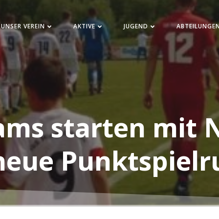
UNSER VEREIN
AKTIVE
JUGEND
ABTEILUNGE
ams starten mit N
neue Punktspiel