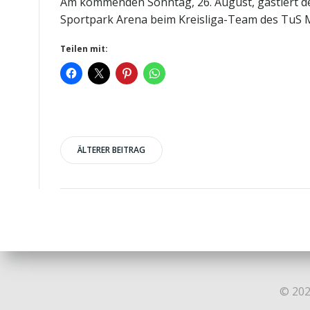
Am kommenden Sonntag, 26. August, gastiert de
Sportpark Arena beim Kreisliga-Team des TuS Mi
Teilen mit:
Post
ÄLTERER BEITRAG
navigation
© 202