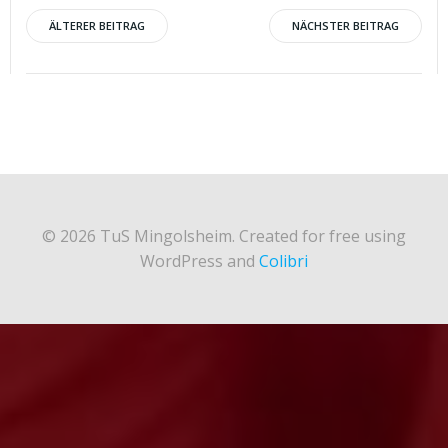
Post
Post
ÄLTERER BEITRAG
NÄCHSTER BEITRAG
navigation
navigation
© 2026 TuS Mingolsheim. Created for free using
WordPress and
Colibri