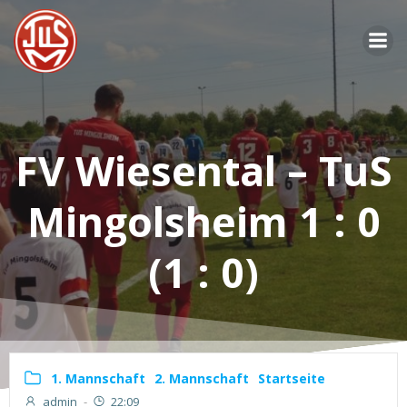
Zum
Inhalt
springen
FV Wiesental – TuS
Mingolsheim 1 : 0
(1 : 0)
1. Mannschaft
2. Mannschaft
Startseite
admin
-
22:09