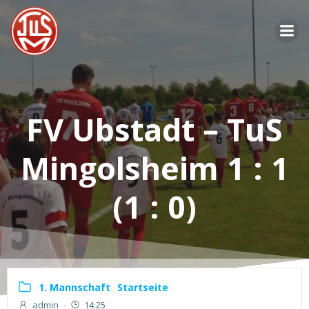
Zum
Inhalt
springen
FV Ubstadt – TuS
Mingolsheim 1 : 1
(1 : 0)
1. Mannschaft
Startseite
admin
-
14:25