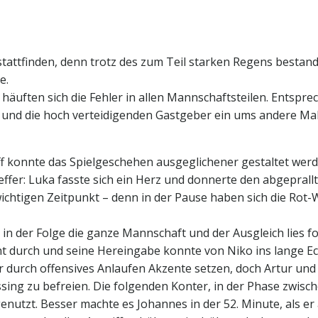
 stattfinden, denn trotz des zum Teil starken Regens besta
e.
häuften sich die Fehler in allen Mannschaftsteilen. Entspre
nd und die hoch verteidigenden Gastgeber ein ums andere Ma
ff konnte das Spielgeschehen ausgeglichener gestaltet wer
ffer: Luka fasste sich ein Herz und donnerte den abgeprallt
wichtigen Zeitpunkt – denn in der Pause haben sich die Ro
in der Folge die ganze Mannschaft und der Ausgleich lies fol
lent durch und seine Hereingabe konnte von Niko ins lange Ec
 durch offensives Anlaufen Akzente setzen, doch Artur und
ng zu befreien. Die folgenden Konter, in der Phase zwisch
genutzt. Besser machte es Johannes in der 52. Minute, als 