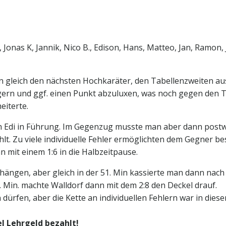
., Jonas K, Jannik, Nico B., Edison, Hans, Matteo, Jan, Ramon, 
leich den nächsten Hochkaräter, den Tabellenzweiten aus 
rn und ggf. einen Punkt abzuluxen, was noch gegen den T
eiterte.
urch Edi in Führung. Im Gegenzug musste man aber dann pos
ählt. Zu viele individuelle Fehler ermöglichten dem Gegner 
an mit einem 1:6 in die Halbzeitpause.
hängen, aber gleich in der 51. Min kassierte man dann nach e
3. Min. machte Walldorf dann mit dem 2:8 den Deckel drauf.
dürfen, aber die Kette an individuellen Fehlern war in diese
el Lehrgeld bezahlt!