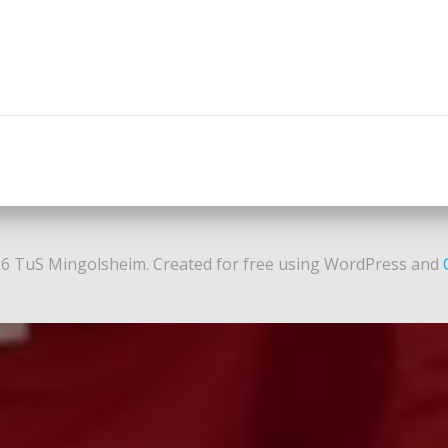
Post
navigation
6 TuS Mingolsheim. Created for free using WordPress and