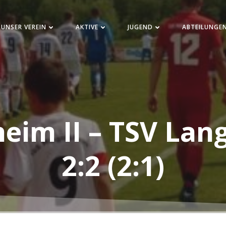
UNSER VEREIN
AKTIVE
JUGEND
ABTEILUNGE
eim II – TSV Lan
2:2 (2:1)