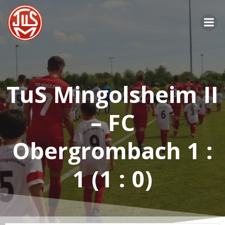
Zum
Inhalt
springen
TuS Mingolsheim II
– FC
Obergrombach 1 :
1 (1 : 0)