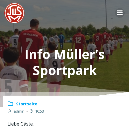
Zum
Inhalt
springen
Info Müller’s
Sportpark
Startseite
admin
-
10:53
Liebe Gäste.