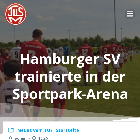
Zum
Inhalt
springen
Hamburger SV
trainierte in der
Sportpark-Arena
Neues vom TUS
Startseite
admin
-
16:26