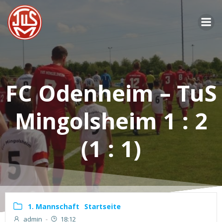
Zum
Inhalt
springen
FC Odenheim – TuS
Mingolsheim 1 : 2
(1 : 1)
1. Mannschaft
Startseite
admin
-
18:12