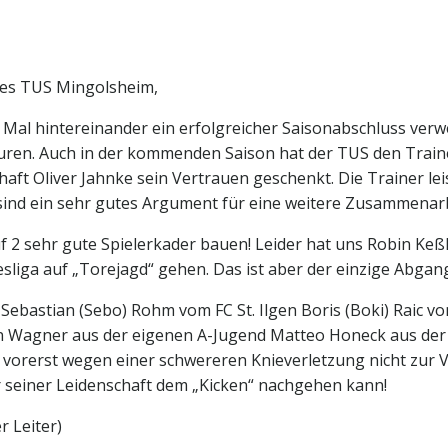
des TUS Mingolsheim,
al hintereinander ein erfolgreicher Saisonabschluss verwe
ouren. Auch in der kommenden Saison hat der TUS den Train
ft Oliver Jahnke sein Vertrauen geschenkt. Die Trainer leis
 sind ein sehr gutes Argument für eine weitere Zusammenarb
2 sehr gute Spielerkader bauen! Leider hat uns Robin Keßl
sliga auf „Torejagd“ gehen. Das ist aber der einzige Abgan
ebastian (Sebo) Rohm vom FC St. Ilgen Boris (Boki) Raic v
agner aus der eigenen A-Jugend Matteo Honeck aus der e
er vorerst wegen einer schwereren Knieverletzung nicht zu
r seiner Leidenschaft dem „Kicken“ nachgehen kann!
r Leiter)