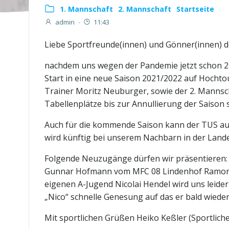
1. Mannschaft
2. Mannschaft
Startseite
admin
-
11:43
Liebe Sportfreunde(innen) und Gönner(innen) 
nachdem uns wegen der Pandemie jetzt schon 2 M
Start in eine neue Saison 2021/2022 auf Hocht
Trainer Moritz Neuburger, sowie der 2. Mannscha
Tabellenplätze bis zur Annullierung der Saison
Auch für die kommende Saison kann der TUS auf 
wird künftig bei unserem Nachbarn in der Lande
Folgende Neuzugänge dürfen wir präsentieren: S
Gunnar Hofmann vom MFC 08 Lindenhof Ramon W
eigenen A-Jugend Nicolai Hendel wird uns leid
„Nico“ schnelle Genesung auf das er bald wiede
Mit sportlichen Grüßen Heiko Keßler (Sportliche