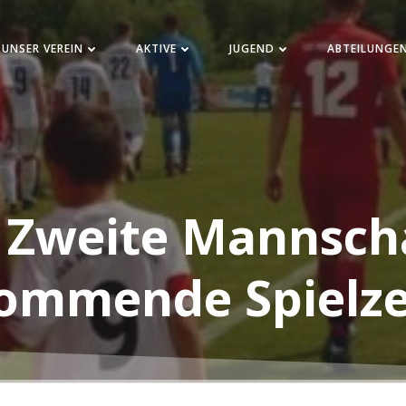
UNSER VEREIN
AKTIVE
JUGEND
ABTEILUNGE
 Zweite Mannscha
ommende Spielze