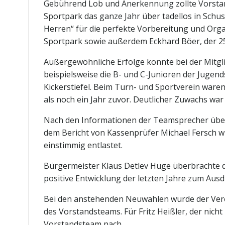
Gebührend Lob und Anerkennung zollte Vorsta
Sportpark das ganze Jahr über tadellos in Sch
Herren“ für die perfekte Vorbereitung und Org
Sportpark sowie außerdem Eckhard Böer, der 25 J
Außergewöhnliche Erfolge konnte bei der Mitg
beispielsweise die B- und C-Junioren der Jugen
Kickerstiefel. Beim Turn- und Sportverein ware
als noch ein Jahr zuvor. Deutlicher Zuwachs wa
Nach den Informationen der Teamsprecher über 
dem Bericht von Kassenprüfer Michael Fersch w
einstimmig entlastet.
Bürgermeister Klaus Detlev Huge überbrachte d
positive Entwicklung der letzten Jahre zum Ausd
Bei den anstehenden Neuwahlen wurde der Verein
des Vorstandsteams. Für Fritz Heißler, der nic
Vorstandsteam nach.