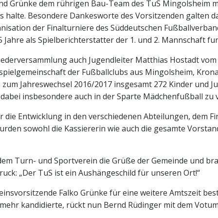
nd Grünke dem rührigen Bau-Team des TuS Mingolsheim mit
uss halte. Besondere Dankesworte des Vorsitzenden galten
anisation der Finalturniere des Süddeutschen Fußballverba
ahre als Spielberichterstatter der 1. und 2. Mannschaft fun
liederversammlung auch Jugendleiter Matthias Hostadt vom
dspielgemeinschaft der Fußballclubs aus Mingolsheim, Kron
n zum Jahreswechsel 2016/2017 insgesamt 272 Kinder und Juge
r dabei insbesondere auch in der Sparte Mädchenfußball zu 
die Entwicklung in den verschiedenen Abteilungen, dem Fi
urden sowohl die Kassiererin wie auch die gesamte Vorstan
em Turn- und Sportverein die Grüße der Gemeinde und bra
ruck: „Der TuS ist ein Aushängeschild für unseren Ort!“
svorsitzende Falko Grünke für eine weitere Amtszeit bestä
ht mehr kandidierte, rückt nun Bernd Rüdinger mit dem Votu