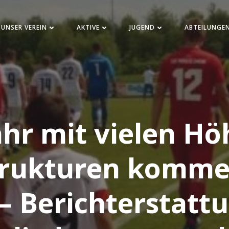
UNSER VEREIN
AKTIVE
JUGEND
ABTEILUNGE
hr mit vielen H
trukturen komme
– Berichterstatt