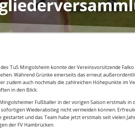
gliederversamm
es TuS Mingolsheim konnte der Vereinsvorsitzende Falko G
iehen. Während Grünke einerseits das erneut außerordentl
te er zudem auch nochmals die zahlreichen Höhepunkte im V
ten in den Blick.
 Mingolsheimer Fußballer in der vorigen Saison erstmals in d
en sofortigen Wiederabstieg nicht vermeiden können. Erfreul
e gestartet und das Team habe jetzt erstmals seit vielen Ja
ligen der FV Hambrücken.