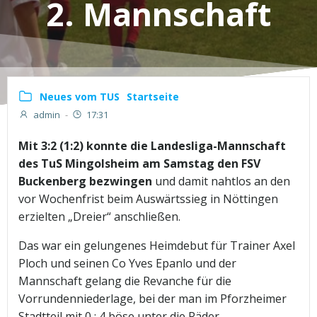
2. Mannschaft
Neues vom TUS
Startseite
admin
-
17:31
Mit 3:2 (1:2) konnte die Landesliga-Mannschaft
des TuS Mingolsheim am Samstag den FSV
Buckenberg bezwingen
und damit nahtlos an den
vor Wochenfrist beim Auswärtssieg in Nöttingen
erzielten „Dreier“ anschließen.
Das war ein gelungenes Heimdebut für Trainer Axel
Ploch und seinen Co Yves Epanlo und der
Mannschaft gelang die Revanche für die
Vorrundenniederlage, bei der man im Pforzheimer
Stadtteil mit 0 : 4 böse unter die Räder