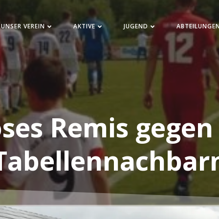
UNSER VEREIN
AKTIVE
JUGEND
ABTEILUNGE
oses Remis gegen
Tabellennachbar