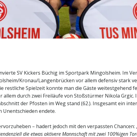
ierte SV Kickers Büchig im Sportpark Mingolsheim. Im Verg
ingolsheim/Kronau/Langenbrücken vor allem defensiv stark v
die restliche Spielzeit konnte man die Gäste weitestgehend f
or allem durch zwei Freiläufe von Stoßstürmer Nikola Grgic
bschnitt der Pfosten im Weg stand (62.). Insgesamt ein inte
en Unentschieden endete.
hervorzuheben – hadert jedoch mit den verpassten Chancen: 
ndenziell die etwas aktivere Mannschaft mit zwei 100%igen Torc